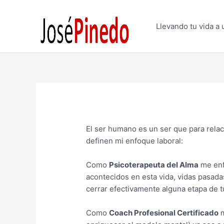
Ir
al
Llevando tu vida a 
contenido
El ser humano es un ser que para rela
definen mi enfoque laboral:
Como
Psicoterapeuta del Alma
me enf
acontecidos en esta vida, vidas pasad
cerrar efectivamente alguna etapa de t
Como
Coach Profesional Certificado
m