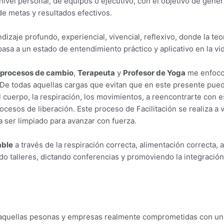
nivel personal, de equipos o ejecutivo, con el objetivo de gen
 de metas y resultados efectivos.
izaje profundo, experiencial, vivencial, reflexivo, donde la t
sa a un estado de entendimiento práctico y aplicativo en la vid
e procesos de cambio
,
Terapeuta
y
Profesor de Yoga
me enfoco 
. De todas aquellas cargas que evitan que en este presente pued
el cuerpo, la respiración, los movimientos, a reencontrarte con e
rocesos de liberación. Este proceso de Facilitación se realiza 
 ser limpiado para avanzar con fuerza.
able
a través de la respiración correcta, alimentación correcta, 
ando talleres, dictando conferencias y promoviendo la integració
 aquellas pesonas y empresas realmente comprometidas con un 