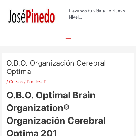
Ir
Menú
al
Llevando tu vida a un Nuevo
contenido
Nivel...
principal
Navegación
de
O.B.O. Organización Cerebral
entradas
Optima
/
Cursos
/ Por
JoseP
O.B.O. Optimal Brain
Organization®
Organización Cerebral
Optima 201